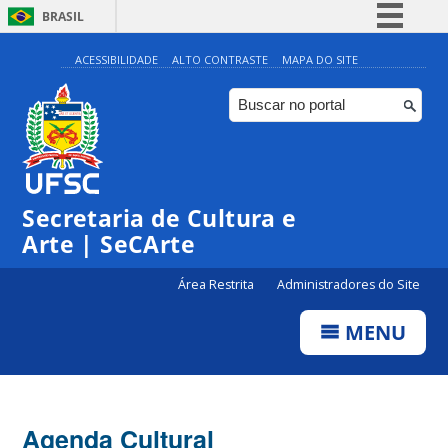
BRASIL
Simplifique!
ACESSIBILIDADE
ALTO CONTRASTE
MAPA DO SITE
Comunica BR
Participe
Acesso à informação
Legislação
Secretaria de Cultura e
Canais
Arte | SeCArte
Área Restrita
Administradores do Site
MENU
Agenda Cultural