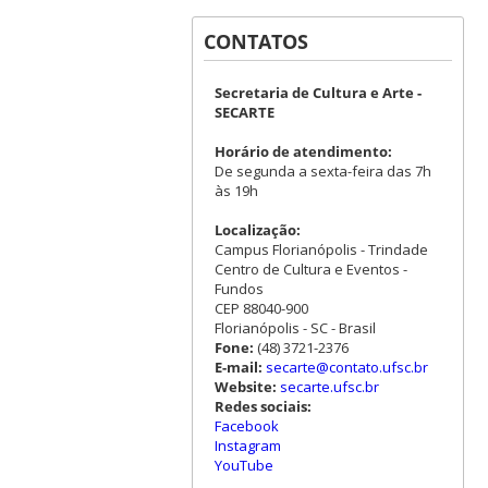
CONTATOS
Secretaria de Cultura e Arte -
SECARTE
Horário de atendimento:
De segunda a sexta-feira das 7h
às 19h
Localização:
Campus Florianópolis - Trindade
Centro de Cultura e Eventos -
Fundos
CEP 88040-900
Florianópolis - SC - Brasil
Fone:
(48) 3721-2376
E-mail:
secarte@contato.ufsc.br
Website:
secarte.ufsc.br
Redes sociais:
Facebook
Instagram
YouTube