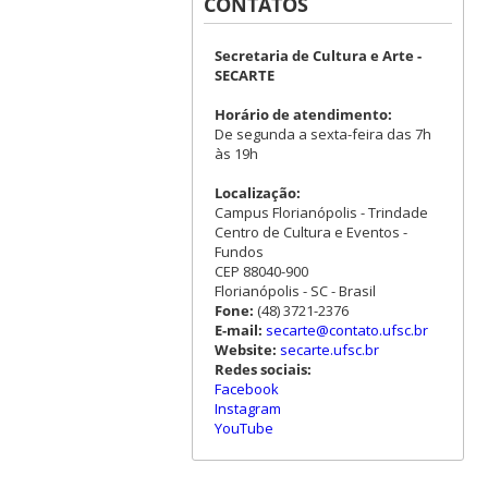
CONTATOS
Secretaria de Cultura e Arte -
SECARTE
Horário de atendimento:
De segunda a sexta-feira das 7h
às 19h
Localização:
Campus Florianópolis - Trindade
Centro de Cultura e Eventos -
Fundos
CEP 88040-900
Florianópolis - SC - Brasil
Fone:
(48) 3721-2376
E-mail:
secarte@contato.ufsc.br
Website:
secarte.ufsc.br
Redes sociais:
Facebook
Instagram
YouTube