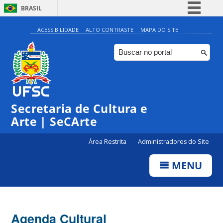
BRASIL
Simplifique!
ACESSIBILIDADE
ALTO CONTRASTE
MAPA DO SITE
Comunica BR
Participe
Acesso à informação
0:00
Legislação
Secretaria de Cultura e
1:00
Canais
Arte | SeCArte
2:00
Área Restrita
Administradores do Site
MENU
3:00
4:00
Agenda Cultural