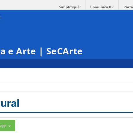
Simplifique!
Comunica BR
Parti
ra e Arte | SeCArte
ural
tags