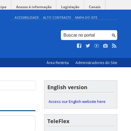
cipe
Acesso à informação
Legislação
Canais
ACESSIBILIDADE
ALTO CONTRASTE
MAPA DO SITE
Área Restrita
Administradores do Site
English version
Access our English website here
TeleFlex