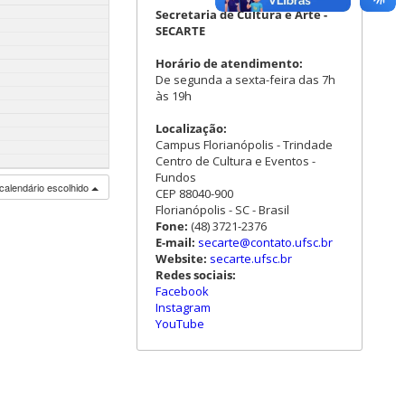
Secretaria de Cultura e Arte -
SECARTE
Horário de atendimento:
De segunda a sexta-feira das 7h
às 19h
Localização:
Campus Florianópolis - Trindade
Centro de Cultura e Eventos -
Fundos
calendário escolhido
CEP 88040-900
Florianópolis - SC - Brasil
Fone:
(48) 3721-2376
E-mail:
secarte@contato.ufsc.br
Website:
secarte.ufsc.br
Redes sociais:
Facebook
Instagram
YouTube