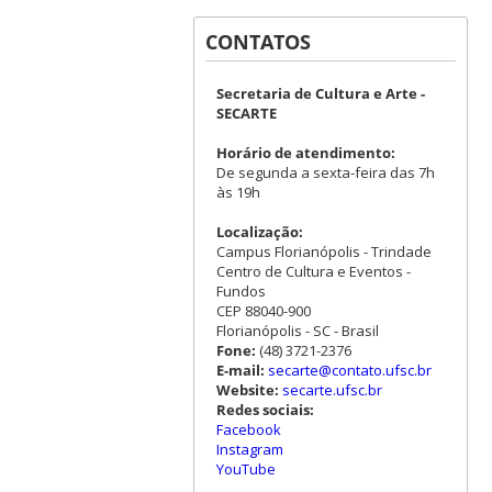
CONTATOS
Secretaria de Cultura e Arte -
SECARTE
Horário de atendimento:
De segunda a sexta-feira das 7h
às 19h
Localização:
Campus Florianópolis - Trindade
Centro de Cultura e Eventos -
Fundos
CEP 88040-900
Florianópolis - SC - Brasil
Fone:
(48) 3721-2376
E-mail:
secarte@contato.ufsc.br
Website:
secarte.ufsc.br
Redes sociais:
Facebook
Instagram
YouTube