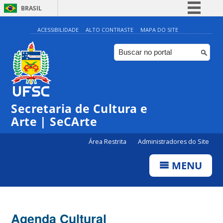
BRASIL
Simplifique!
ACESSIBILIDADE
ALTO CONTRASTE
MAPA DO SITE
Comunica BR
Participe
Acesso à informação
Legislação
Secretaria de Cultura e
Canais
Arte | SeCArte
Área Restrita
Administradores do Site
MENU
Agenda Cultural