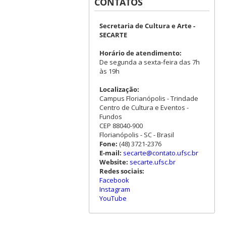
CONTATOS
Secretaria de Cultura e Arte -
SECARTE
Horário de atendimento:
De segunda a sexta-feira das 7h
às 19h
Localização:
Campus Florianópolis - Trindade
Centro de Cultura e Eventos -
Fundos
CEP 88040-900
Florianópolis - SC - Brasil
Fone:
(48) 3721-2376
E-mail:
secarte@contato.ufsc.br
Website:
secarte.ufsc.br
Redes sociais:
Facebook
Instagram
YouTube