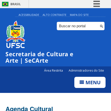
BRASIL
Simplifique!
ACESSIBILIDADE
ALTO CONTRASTE
MAPA DO SITE
Comunica BR
Participe
Acesso à informação
0:00
Legislação
Secretaria de Cultura e
1:00
Canais
Arte | SeCArte
2:00
Área Restrita
Administradores do Site
MENU
3:00
4:00
Agenda Cultural