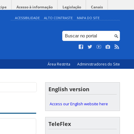
cipe
Acesso à informação
Legislação
Canais
ACESSIBILIDADE
ALTO CONTRASTE
MAPA DO SITE
Área Restrita
Administradores do Site
English version
Access our English website here
TeleFlex