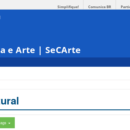
Simplifique!
Comunica BR
Parti
ra e Arte | SeCArte
ural
tags