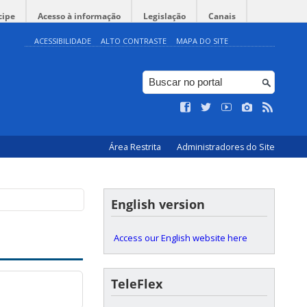
cipe
Acesso à informação
Legislação
Canais
ACESSIBILIDADE
ALTO CONTRASTE
MAPA DO SITE
Área Restrita
Administradores do Site
English version
Access our English website here
TeleFlex