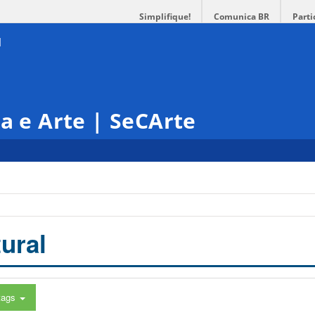
Simplifique!
Comunica BR
Parti
ra e Arte | SeCArte
ural
tags