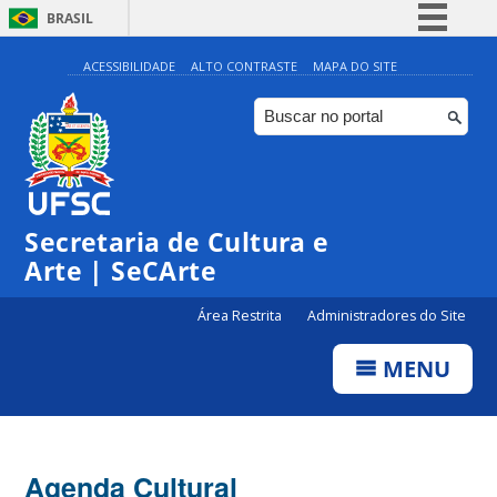
BRASIL
Simplifique!
ACESSIBILIDADE
ALTO CONTRASTE
MAPA DO SITE
Comunica BR
Participe
Acesso à informação
Legislação
Secretaria de Cultura e
Canais
Arte | SeCArte
Área Restrita
Administradores do Site
MENU
Agenda Cultural