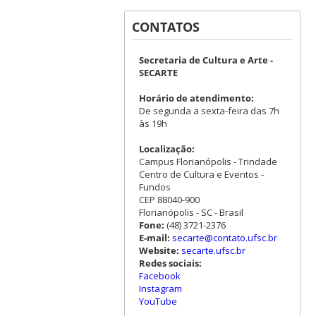
CONTATOS
Secretaria de Cultura e Arte -
SECARTE
Horário de atendimento:
De segunda a sexta-feira das 7h
às 19h
Localização:
Campus Florianópolis - Trindade
Centro de Cultura e Eventos -
Fundos
CEP 88040-900
Florianópolis - SC - Brasil
Fone:
(48) 3721-2376
E-mail:
secarte@contato.ufsc.br
Website:
secarte.ufsc.br
Redes sociais:
Facebook
Instagram
YouTube