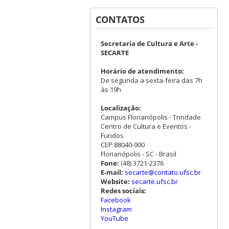
CONTATOS
Secretaria de Cultura e Arte -
SECARTE
Horário de atendimento:
De segunda a sexta-feira das 7h
às 19h
Localização:
Campus Florianópolis - Trindade
Centro de Cultura e Eventos -
Fundos
CEP 88040-900
Florianópolis - SC - Brasil
Fone:
(48) 3721-2376
E-mail:
secarte@contato.ufsc.br
Website:
secarte.ufsc.br
Redes sociais:
Facebook
Instagram
YouTube