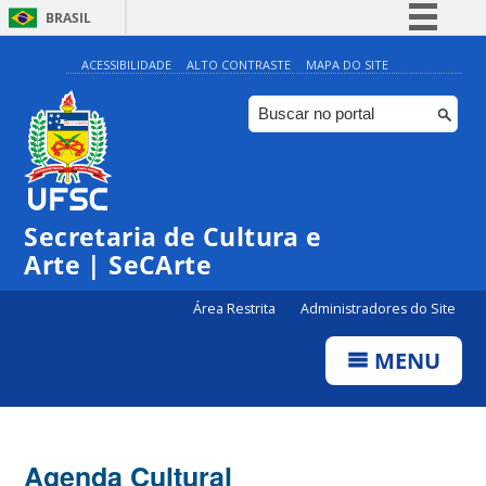
BRASIL
Simplifique!
ACESSIBILIDADE
ALTO CONTRASTE
MAPA DO SITE
Comunica BR
Participe
Acesso à informação
Legislação
Secretaria de Cultura e
Canais
Arte | SeCArte
Área Restrita
Administradores do Site
MENU
Agenda Cultural