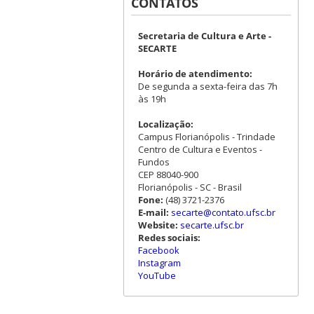
CONTATOS
Secretaria de Cultura e Arte -
SECARTE
Horário de atendimento:
De segunda a sexta-feira das 7h
às 19h
Localização:
Campus Florianópolis - Trindade
Centro de Cultura e Eventos -
Fundos
CEP 88040-900
Florianópolis - SC - Brasil
Fone:
(48) 3721-2376
E-mail:
secarte@contato.ufsc.br
Website:
secarte.ufsc.br
Redes sociais:
Facebook
Instagram
YouTube