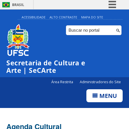
BRASIL
Simplifique!
ACESSIBILIDADE
ALTO CONTRASTE
MAPA DO SITE
Comunica BR
Participe
Acesso à informação
0:00
Legislação
Secretaria de Cultura e
1:00
Canais
Arte | SeCArte
2:00
Área Restrita
Administradores do Site
MENU
3:00
4:00
Agenda Cultural