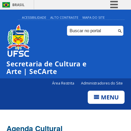
BRASIL
Simplifique!
ACESSIBILIDADE
ALTO CONTRASTE
MAPA DO SITE
Comunica BR
Participe
Acesso à informação
Legislação
Secretaria de Cultura e
Canais
Arte | SeCArte
Área Restrita
Administradores do Site
MENU
Agenda Cultural