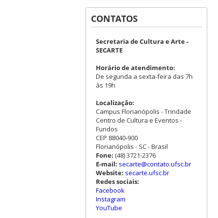
CONTATOS
Secretaria de Cultura e Arte -
SECARTE
Horário de atendimento:
De segunda a sexta-feira das 7h
às 19h
Localização:
Campus Florianópolis - Trindade
Centro de Cultura e Eventos -
Fundos
CEP 88040-900
Florianópolis - SC - Brasil
Fone:
(48) 3721-2376
E-mail:
secarte@contato.ufsc.br
Website:
secarte.ufsc.br
Redes sociais:
Facebook
Instagram
YouTube