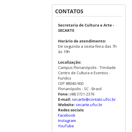
CONTATOS
Secretaria de Cultura e Arte -
SECARTE
Horário de atendimento:
De segunda a sexta-feira das 7h
às 19h
Localização:
Campus Florianópolis - Trindade
Centro de Cultura e Eventos -
Fundos
CEP 88040-900
Florianópolis - SC - Brasil
Fone:
(48) 3721-2376
E-mail:
secarte@contato.ufsc.br
Website:
secarte.ufsc.br
Redes sociais:
Facebook
Instagram
YouTube