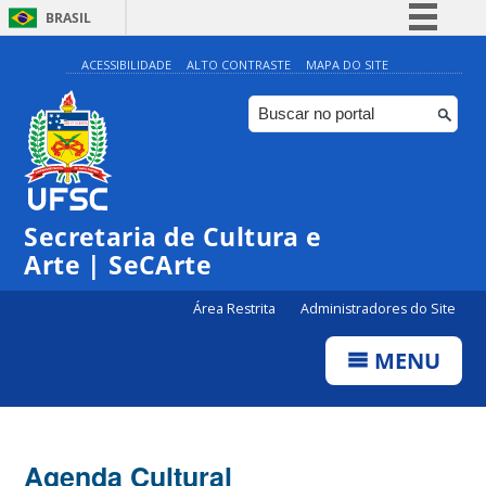
BRASIL
Simplifique!
ACESSIBILIDADE
ALTO CONTRASTE
MAPA DO SITE
Comunica BR
Participe
Acesso à informação
Legislação
Secretaria de Cultura e
Canais
Arte | SeCArte
Área Restrita
Administradores do Site
MENU
Agenda Cultural