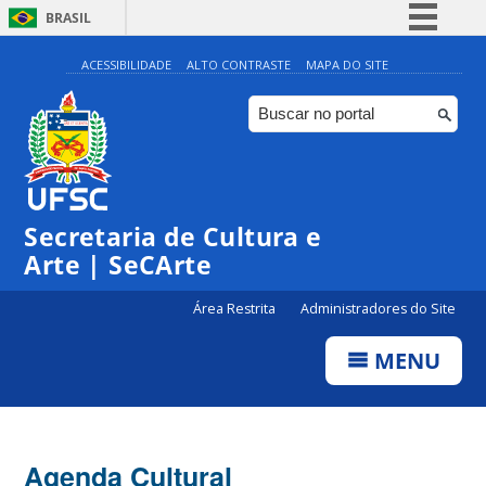
BRASIL
Simplifique!
ACESSIBILIDADE
ALTO CONTRASTE
MAPA DO SITE
Comunica BR
Participe
Acesso à informação
Legislação
Secretaria de Cultura e
Canais
Arte | SeCArte
Área Restrita
Administradores do Site
MENU
Agenda Cultural