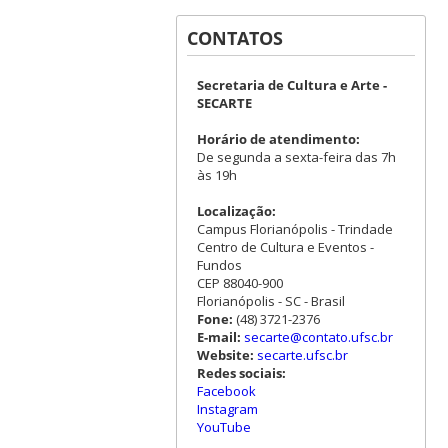
CONTATOS
Secretaria de Cultura e Arte -
SECARTE
Horário de atendimento:
De segunda a sexta-feira das 7h
às 19h
Localização:
Campus Florianópolis - Trindade
Centro de Cultura e Eventos -
Fundos
CEP 88040-900
Florianópolis - SC - Brasil
Fone:
(48) 3721-2376
E-mail:
secarte@contato.ufsc.br
Website:
secarte.ufsc.br
Redes sociais:
Facebook
Instagram
YouTube