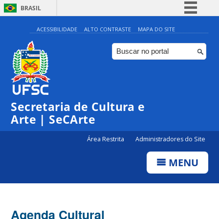
BRASIL
Simplifique!
ACESSIBILIDADE
ALTO CONTRASTE
MAPA DO SITE
Comunica BR
Participe
Acesso à informação
Legislação
Secretaria de Cultura e
Canais
Arte | SeCArte
Área Restrita
Administradores do Site
MENU
Agenda Cultural