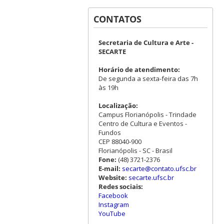
CONTATOS
Secretaria de Cultura e Arte -
SECARTE
Horário de atendimento:
De segunda a sexta-feira das 7h
às 19h
Localização:
Campus Florianópolis - Trindade
Centro de Cultura e Eventos -
Fundos
CEP 88040-900
Florianópolis - SC - Brasil
Fone:
(48) 3721-2376
E-mail:
secarte@contato.ufsc.br
Website:
secarte.ufsc.br
Redes sociais:
Facebook
Instagram
YouTube