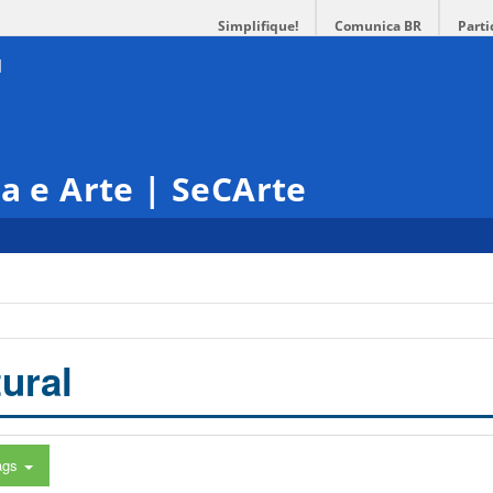
Simplifique!
Comunica BR
Parti
ra e Arte | SeCArte
ural
ags