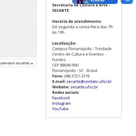
Secretaria de Cultura e Arte -
SECARTE
Horário de atendimento:
De segunda a sexta-feira das 7h
às 19h
Localização:
Campus Florianópolis - Trindade
Centro de Cultura e Eventos -
Fundos
calendário escolhido
CEP 88040-900
Florianópolis - SC - Brasil
Fone:
(48) 3721-2376
E-mail:
secarte@contato.ufsc.br
Website:
secarte.ufsc.br
Redes sociais:
Facebook
Instagram
YouTube