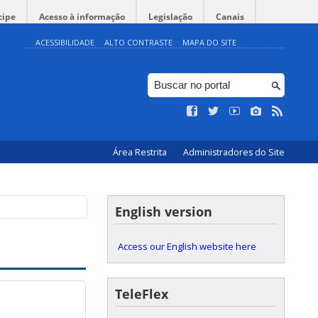
cipe
Acesso à informação
Legislação
Canais
ACESSIBILIDADE
ALTO CONTRASTE
MAPA DO SITE
Área Restrita
Administradores do Site
English version
Access our English website here
TeleFlex