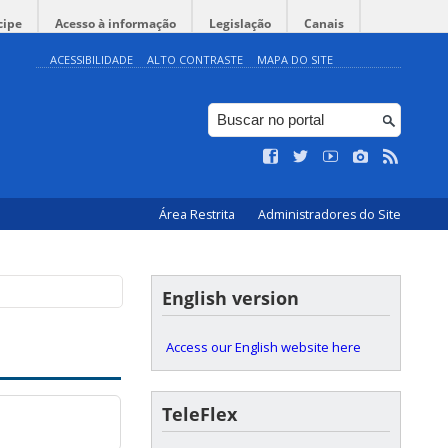
cipe
Acesso à informação
Legislação
Canais
ACESSIBILIDADE
ALTO CONTRASTE
MAPA DO SITE
Área Restrita
Administradores do Site
English version
Access our English website here
TeleFlex