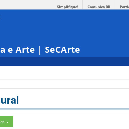
Simplifique!
Comunica BR
Parti
ra e Arte | SeCArte
ural
ags