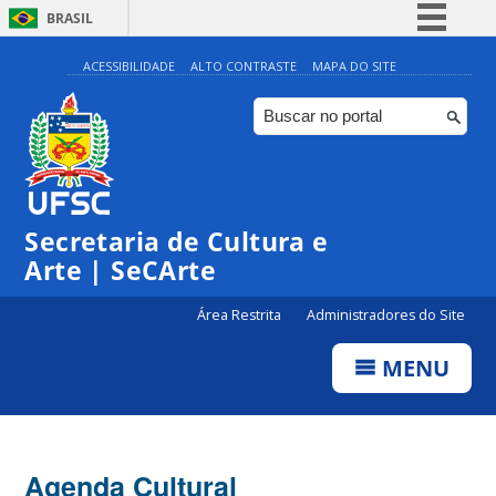
BRASIL
Simplifique!
ACESSIBILIDADE
ALTO CONTRASTE
MAPA DO SITE
Comunica BR
Participe
Acesso à informação
0:00
Legislação
Secretaria de Cultura e
1:00
Canais
Arte | SeCArte
2:00
Área Restrita
Administradores do Site
MENU
3:00
4:00
Agenda Cultural