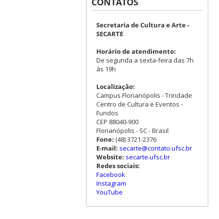
CONTATOS
Secretaria de Cultura e Arte -
SECARTE
Horário de atendimento:
De segunda a sexta-feira das 7h
às 19h
Localização:
Campus Florianópolis - Trindade
Centro de Cultura e Eventos -
Fundos
CEP 88040-900
Florianópolis - SC - Brasil
Fone:
(48) 3721-2376
E-mail:
secarte@contato.ufsc.br
Website:
secarte.ufsc.br
Redes sociais:
Facebook
Instagram
YouTube