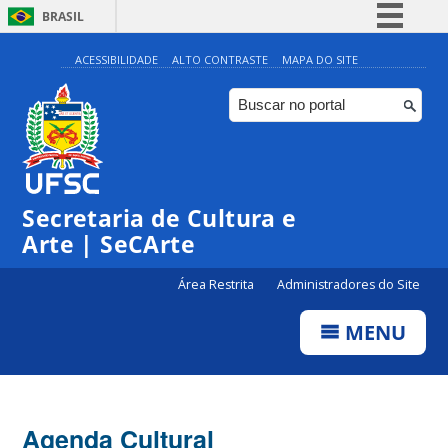
BRASIL
Simplifique!
ACESSIBILIDADE
ALTO CONTRASTE
MAPA DO SITE
Comunica BR
Participe
Acesso à informação
0:00
Legislação
Secretaria de Cultura e
1:00
Canais
Arte | SeCArte
2:00
Área Restrita
Administradores do Site
MENU
3:00
4:00
Agenda Cultural