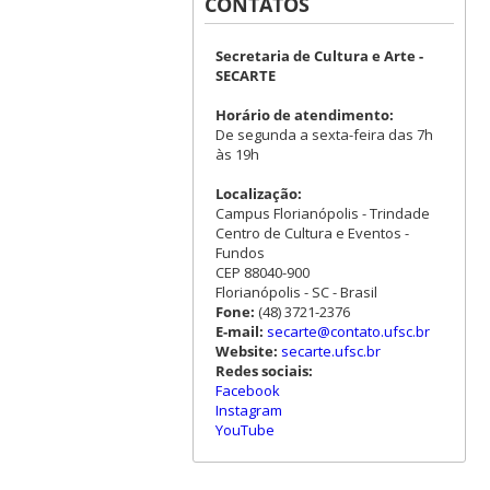
CONTATOS
Secretaria de Cultura e Arte -
SECARTE
Horário de atendimento:
De segunda a sexta-feira das 7h
às 19h
Localização:
Campus Florianópolis - Trindade
Centro de Cultura e Eventos -
Fundos
CEP 88040-900
Florianópolis - SC - Brasil
Fone:
(48) 3721-2376
E-mail:
secarte@contato.ufsc.br
Website:
secarte.ufsc.br
Redes sociais:
Facebook
Instagram
YouTube