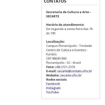
CONTATOS
Secretaria de Cultura e Arte -
SECARTE
Horário de atendimento:
De segunda a sexta-feira das 7h
às 19h
Localização:
Campus Florianópolis - Trindade
Centro de Cultura e Eventos -
Fundos
CEP 88040-900
Florianópolis - SC - Brasil
Fone:
(48) 3721-2376
E-mail:
secarte@contato.ufsc.br
Website:
secarte.ufsc.br
Redes sociais:
Facebook
Instagram
YouTube