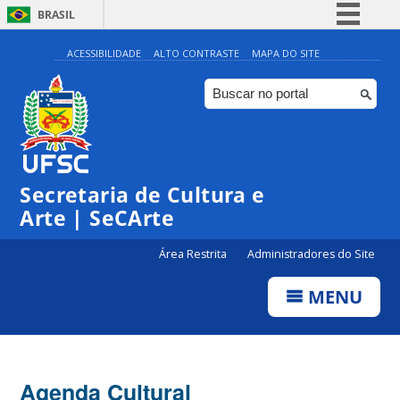
BRASIL
Simplifique!
ACESSIBILIDADE
ALTO CONTRASTE
MAPA DO SITE
Comunica BR
Participe
Acesso à informação
0:00
Legislação
Secretaria de Cultura e
1:00
Canais
Arte | SeCArte
2:00
Área Restrita
Administradores do Site
MENU
3:00
4:00
Agenda Cultural