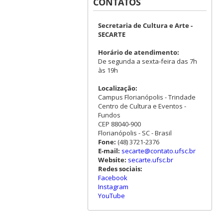
CONTATOS
Secretaria de Cultura e Arte -
SECARTE
Horário de atendimento:
De segunda a sexta-feira das 7h
às 19h
Localização:
Campus Florianópolis - Trindade
Centro de Cultura e Eventos -
Fundos
CEP 88040-900
Florianópolis - SC - Brasil
Fone:
(48) 3721-2376
E-mail:
secarte@contato.ufsc.br
Website:
secarte.ufsc.br
Redes sociais:
Facebook
Instagram
YouTube