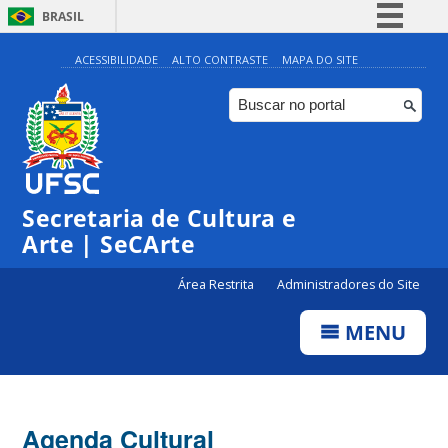
BRASIL
Simplifique!
ACESSIBILIDADE
ALTO CONTRASTE
MAPA DO SITE
Comunica BR
Participe
Acesso à informação
0:00
Legislação
Secretaria de Cultura e
1:00
Canais
Arte | SeCArte
2:00
Área Restrita
Administradores do Site
MENU
3:00
4:00
Agenda Cultural