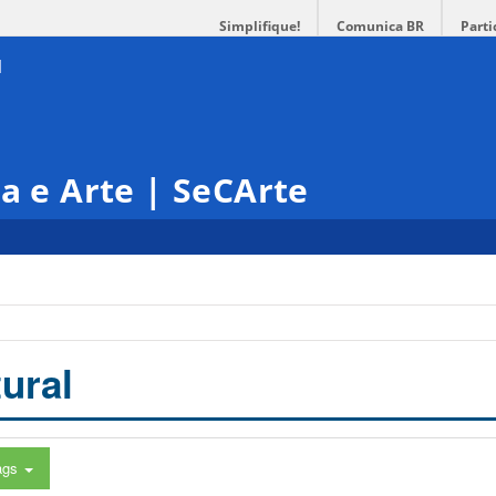
Simplifique!
Comunica BR
Parti
ra e Arte | SeCArte
ural
ags