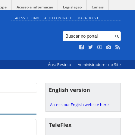
cipe
Acesso à informação
Legislação
Canais
ACESSIBILIDADE
ALTO CONTRASTE
MAPA DO SITE
Área Restrita
Administradores do Site
English version
Access our English website here
TeleFlex