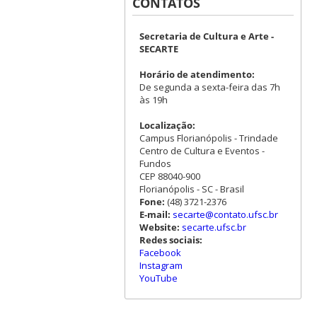
CONTATOS
Secretaria de Cultura e Arte -
SECARTE
Horário de atendimento:
De segunda a sexta-feira das 7h
às 19h
Localização:
Campus Florianópolis - Trindade
Centro de Cultura e Eventos -
Fundos
CEP 88040-900
Florianópolis - SC - Brasil
Fone:
(48) 3721-2376
E-mail:
secarte@contato.ufsc.br
Website:
secarte.ufsc.br
Redes sociais:
Facebook
Instagram
YouTube