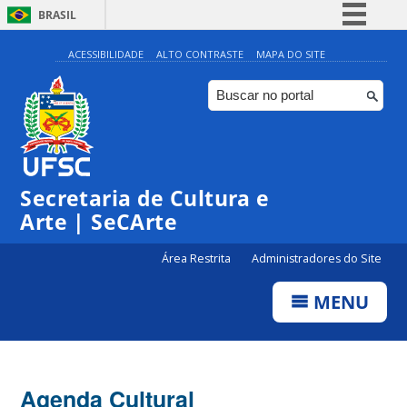
BRASIL
Simplifique!
ACESSIBILIDADE
ALTO CONTRASTE
MAPA DO SITE
Comunica BR
Participe
Acesso à informação
0:00
Legislação
Secretaria de Cultura e
1:00
Canais
Arte | SeCArte
2:00
Área Restrita
Administradores do Site
MENU
3:00
4:00
Agenda Cultural