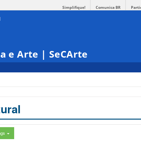
Simplifique!
Comunica BR
Parti
ra e Arte | SeCArte
ural
ags