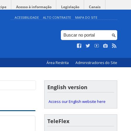
cipe
Acesso à informação
Legislação
Canais
ACESSIBILIDADE
ALTO CONTRASTE
MAPA DO SITE
Área Restrita
Administradores do Site
English version
Access our English website here
TeleFlex