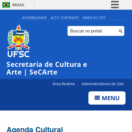
BRASIL
Simplifique!
ACESSIBILIDADE
ALTO CONTRASTE
MAPA DO SITE
Comunica BR
Participe
Acesso à informação
0:00
Legislação
Secretaria de Cultura e
1:00
Canais
Arte | SeCArte
2:00
Área Restrita
Administradores do Site
MENU
3:00
4:00
Agenda Cultural