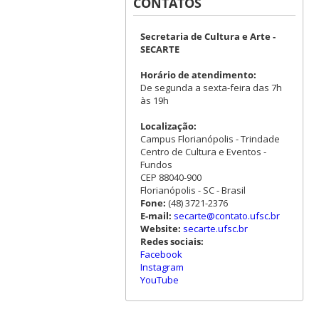
CONTATOS
Secretaria de Cultura e Arte -
SECARTE
Horário de atendimento:
De segunda a sexta-feira das 7h
às 19h
Localização:
Campus Florianópolis - Trindade
Centro de Cultura e Eventos -
Fundos
CEP 88040-900
Florianópolis - SC - Brasil
Fone:
(48) 3721-2376
E-mail:
secarte@contato.ufsc.br
Website:
secarte.ufsc.br
Redes sociais:
Facebook
Instagram
YouTube