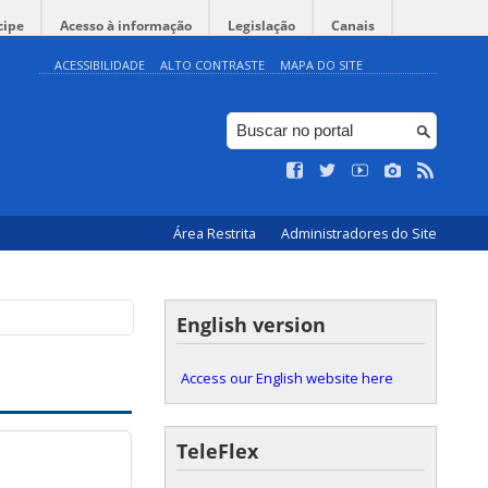
cipe
Acesso à informação
Legislação
Canais
ACESSIBILIDADE
ALTO CONTRASTE
MAPA DO SITE
iversitária
Área Restrita
Administradores do Site
English version
Access our English website here
TeleFlex