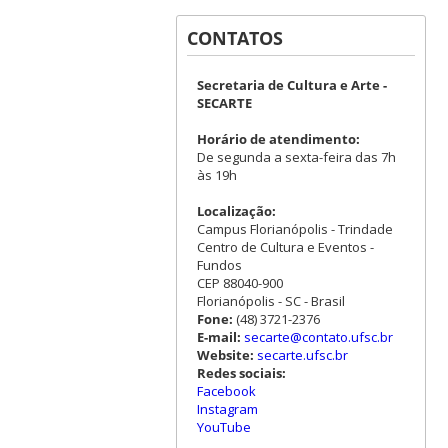
CONTATOS
Secretaria de Cultura e Arte -
SECARTE
Horário de atendimento:
De segunda a sexta-feira das 7h
às 19h
Localização:
Campus Florianópolis - Trindade
Centro de Cultura e Eventos -
Fundos
CEP 88040-900
Florianópolis - SC - Brasil
Fone:
(48) 3721-2376
E-mail:
secarte@contato.ufsc.br
Website:
secarte.ufsc.br
Redes sociais:
Facebook
Instagram
YouTube