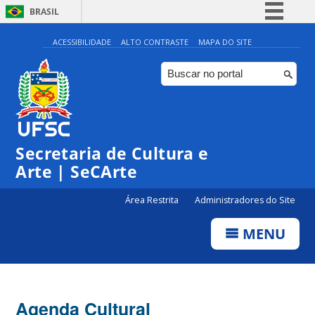
BRASIL
Simplifique!
ACESSIBILIDADE
ALTO CONTRASTE
MAPA DO SITE
Comunica BR
Participe
Acesso à informação
Legislação
Secretaria de Cultura e
Canais
Arte | SeCArte
Área Restrita
Administradores do Site
MENU
Agenda Cultural