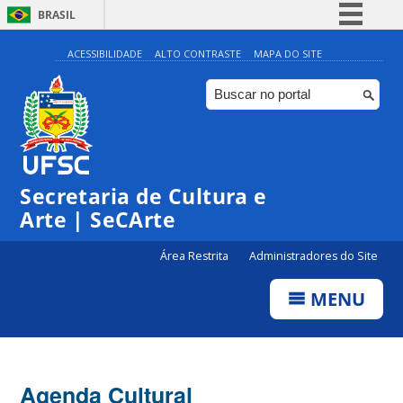
BRASIL
Simplifique!
ACESSIBILIDADE
ALTO CONTRASTE
MAPA DO SITE
Comunica BR
Participe
Acesso à informação
0:00
Legislação
Secretaria de Cultura e
1:00
Canais
Arte | SeCArte
2:00
Área Restrita
Administradores do Site
MENU
3:00
4:00
Agenda Cultural