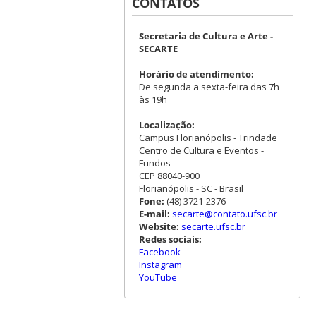
CONTATOS
Secretaria de Cultura e Arte -
SECARTE
Horário de atendimento:
De segunda a sexta-feira das 7h
às 19h
Localização:
Campus Florianópolis - Trindade
Centro de Cultura e Eventos -
Fundos
CEP 88040-900
Florianópolis - SC - Brasil
Fone:
(48) 3721-2376
E-mail:
secarte@contato.ufsc.br
Website:
secarte.ufsc.br
Redes sociais:
Facebook
Instagram
YouTube