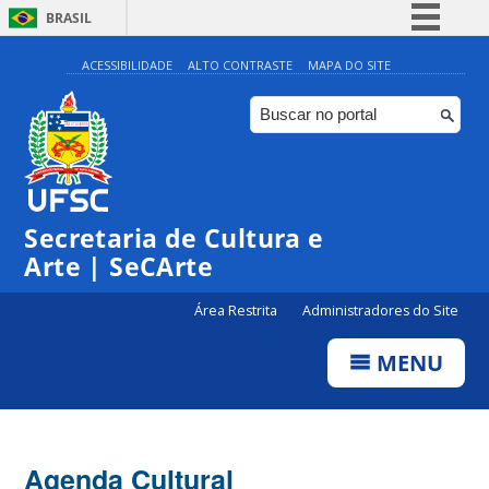
BRASIL
Simplifique!
ACESSIBILIDADE
ALTO CONTRASTE
MAPA DO SITE
Comunica BR
Participe
Acesso à informação
0:00
Legislação
Secretaria de Cultura e
1:00
Canais
Arte | SeCArte
2:00
Área Restrita
Administradores do Site
MENU
3:00
4:00
Agenda Cultural