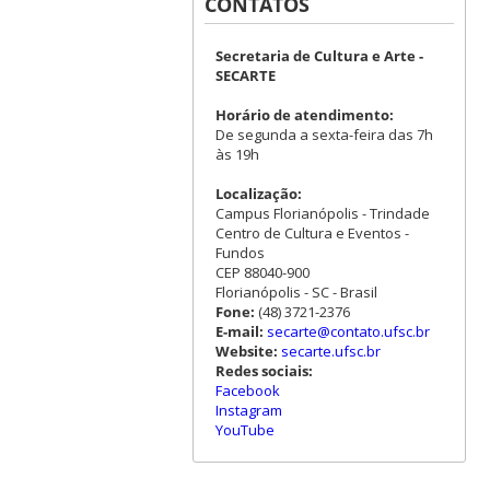
CONTATOS
Secretaria de Cultura e Arte -
SECARTE
Horário de atendimento:
De segunda a sexta-feira das 7h
às 19h
Localização:
Campus Florianópolis - Trindade
Centro de Cultura e Eventos -
Fundos
CEP 88040-900
Florianópolis - SC - Brasil
Fone:
(48) 3721-2376
E-mail:
secarte@contato.ufsc.br
Website:
secarte.ufsc.br
Redes sociais:
Facebook
Instagram
YouTube