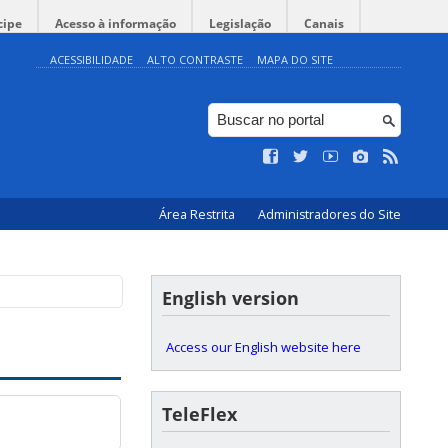
cipe
Acesso à informação
Legislação
Canais
ACESSIBILIDADE
ALTO CONTRASTE
MAPA DO SITE
Área Restrita
Administradores do Site
English version
Access our English website here
TeleFlex