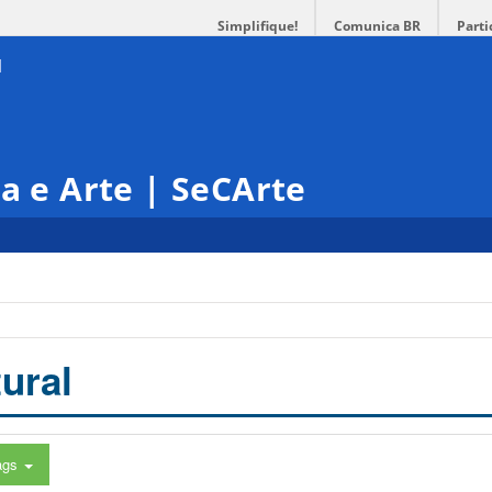
Simplifique!
Comunica BR
Parti
ra e Arte | SeCArte
ural
ags