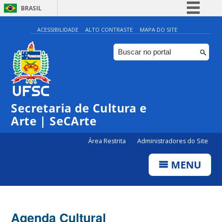
BRASIL
Simplifique!
ACESSIBILIDADE
ALTO CONTRASTE
MAPA DO SITE
Comunica BR
Participe
Acesso à informação
0:00
Legislação
Secretaria de Cultura e
1:00
Canais
Arte | SeCArte
2:00
Área Restrita
Administradores do Site
MENU
3:00
4:00
Agenda Cultural