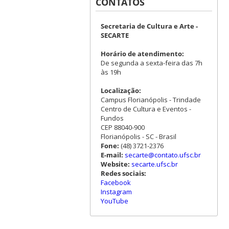
CONTATOS
Secretaria de Cultura e Arte -
SECARTE
Horário de atendimento:
De segunda a sexta-feira das 7h
às 19h
Localização:
Campus Florianópolis - Trindade
Centro de Cultura e Eventos -
Fundos
CEP 88040-900
Florianópolis - SC - Brasil
Fone:
(48) 3721-2376
E-mail:
secarte@contato.ufsc.br
Website:
secarte.ufsc.br
Redes sociais:
Facebook
Instagram
YouTube