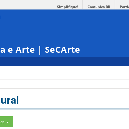
Simplifique!
Comunica BR
Parti
ra e Arte | SeCArte
ural
ags