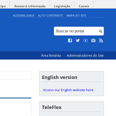
cipe
Acesso à informação
Legislação
Canais
ACESSIBILIDADE
ALTO CONTRASTE
MAPA DO SITE
Área Restrita
Administradores do Site
English version
Access our English website here
TeleFlex