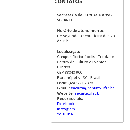
CONTATOS
Secretaria de Cultura e Arte -
SECARTE
Horário de atendimento:
De segunda a sexta-feira das 7h
às 19h
Localização:
Campus Florianópolis - Trindade
Centro de Cultura e Eventos -
Fundos
CEP 88040-900
Florianópolis - SC - Brasil
Fone:
(48) 3721-2376
E-mail:
secarte@contato.ufsc.br
Website:
secarte.ufsc.br
Redes sociais:
Facebook
Instagram
YouTube