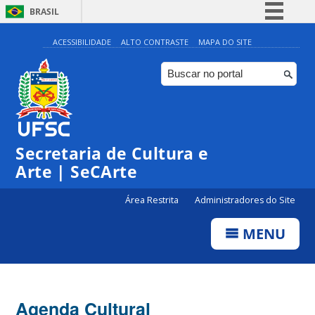
BRASIL
Simplifique!
ACESSIBILIDADE
ALTO CONTRASTE
MAPA DO SITE
Comunica BR
Participe
Acesso à informação
0:00
Legislação
Secretaria de Cultura e
1:00
Canais
Arte | SeCArte
2:00
Área Restrita
Administradores do Site
MENU
3:00
4:00
Agenda Cultural