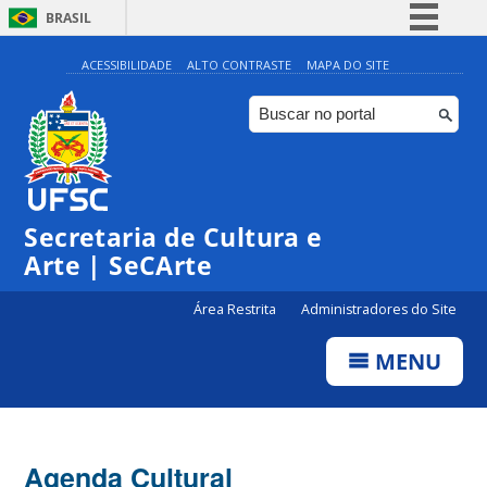
BRASIL
Simplifique!
ACESSIBILIDADE
ALTO CONTRASTE
MAPA DO SITE
Comunica BR
Participe
Acesso à informação
0:00
Legislação
Secretaria de Cultura e
1:00
Canais
Arte | SeCArte
2:00
Área Restrita
Administradores do Site
MENU
3:00
4:00
Agenda Cultural