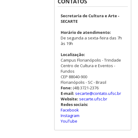
CONTATOS
Secretaria de Cultura e Arte -
SECARTE
Horário de atendimento:
De segunda a sexta-feira das 7h
às 19h
Localização:
Campus Florianópolis - Trindade
Centro de Cultura e Eventos -
Fundos
CEP 88040-900
Florianópolis - SC - Brasil
Fone:
(48) 3721-2376
E-mail:
secarte@contato.ufsc.br
Website:
secarte.ufsc.br
Redes sociais:
Facebook
Instagram
YouTube