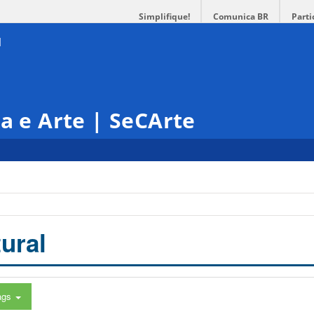
Simplifique!
Comunica BR
Parti
ra e Arte | SeCArte
ural
ags