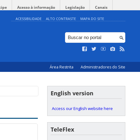
cipe
Acesso à informação
Legislação
Canais
ACESSIBILIDADE
ALTO CONTRASTE
MAPA DO SITE
Área Restrita
Administradores do Site
English version
Access our English website here
TeleFlex