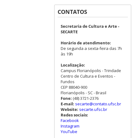
CONTATOS
Secretaria de Cultura e Arte -
SECARTE
Horário de atendimento:
De segunda a sexta-feira das 7h
às 19h
Localização:
Campus Florianópolis - Trindade
Centro de Cultura e Eventos -
Fundos
CEP 88040-900
Florianópolis - SC - Brasil
Fone:
(48) 3721-2376
E-mail:
secarte@contato.ufsc.br
Website:
secarte.ufsc.br
Redes sociais:
Facebook
Instagram
YouTube