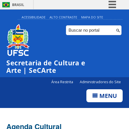
BRASIL
Simplifique!
ACESSIBILIDADE
ALTO CONTRASTE
MAPA DO SITE
Comunica BR
Participe
Acesso à informação
Legislação
Secretaria de Cultura e
Canais
Arte | SeCArte
Área Restrita
Administradores do Site
MENU
Agenda Cultural