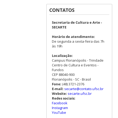
CONTATOS
Secretaria de Cultura e Arte -
SECARTE
Horário de atendimento:
De segunda a sexta-feira das 7h
às 19h
Localização:
Campus Florianópolis - Trindade
Centro de Cultura e Eventos -
Fundos
CEP 88040-900
Florianópolis - SC - Brasil
Fone:
(48) 3721-2376
E-mail:
secarte@contato.ufsc.br
Website:
secarte.ufsc.br
Redes sociais:
Facebook
Instagram
YouTube