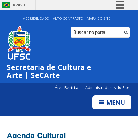
BRASIL
Simplifique!
ACESSIBILIDADE
ALTO CONTRASTE
MAPA DO SITE
Comunica BR
Participe
Acesso à informação
Legislação
Secretaria de Cultura e
Canais
Arte | SeCArte
Área Restrita
Administradores do Site
MENU
Agenda Cultural