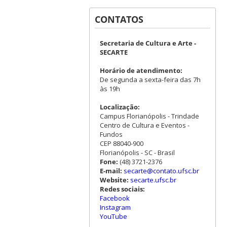
CONTATOS
Secretaria de Cultura e Arte -
SECARTE
Horário de atendimento:
De segunda a sexta-feira das 7h
às 19h
Localização:
Campus Florianópolis - Trindade
Centro de Cultura e Eventos -
Fundos
CEP 88040-900
Florianópolis - SC - Brasil
Fone:
(48) 3721-2376
E-mail:
secarte@contato.ufsc.br
Website:
secarte.ufsc.br
Redes sociais:
Facebook
Instagram
YouTube