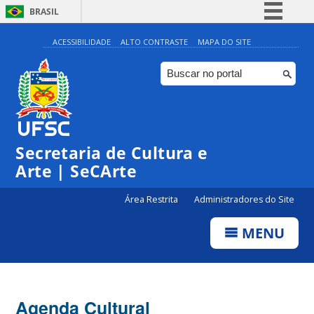
BRASIL
Simplifique!
ACESSIBILIDADE
ALTO CONTRASTE
MAPA DO SITE
Comunica BR
Participe
Acesso à informação
Legislação
Secretaria de Cultura e
Canais
Arte | SeCArte
Área Restrita
Administradores do Site
MENU
Agenda Cultural