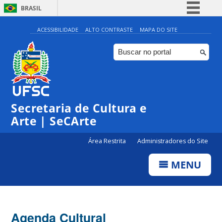
BRASIL
Simplifique!
ACESSIBILIDADE
ALTO CONTRASTE
MAPA DO SITE
Comunica BR
Participe
Acesso à informação
0:00
Legislação
Secretaria de Cultura e
1:00
Canais
Arte | SeCArte
2:00
Área Restrita
Administradores do Site
MENU
3:00
4:00
Agenda Cultural