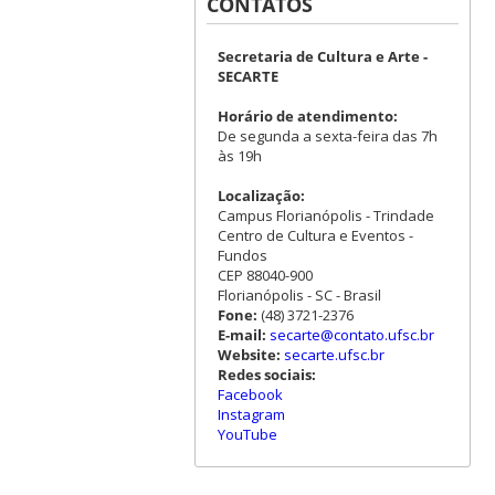
CONTATOS
Secretaria de Cultura e Arte -
SECARTE
Horário de atendimento:
De segunda a sexta-feira das 7h
às 19h
Localização:
Campus Florianópolis - Trindade
Centro de Cultura e Eventos -
Fundos
CEP 88040-900
Florianópolis - SC - Brasil
Fone:
(48) 3721-2376
E-mail:
secarte@contato.ufsc.br
Website:
secarte.ufsc.br
Redes sociais:
Facebook
Instagram
YouTube