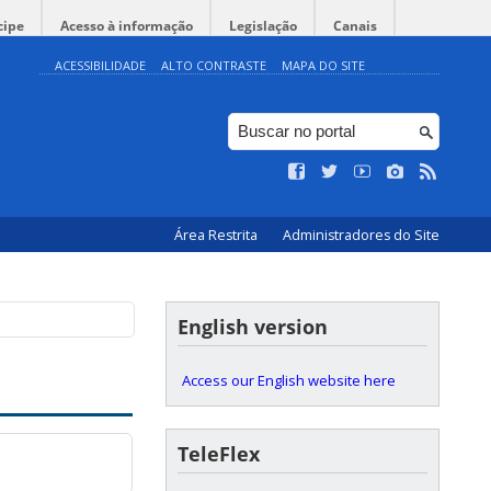
cipe
Acesso à informação
Legislação
Canais
ACESSIBILIDADE
ALTO CONTRASTE
MAPA DO SITE
Área Restrita
Administradores do Site
English version
Access our English website here
TeleFlex