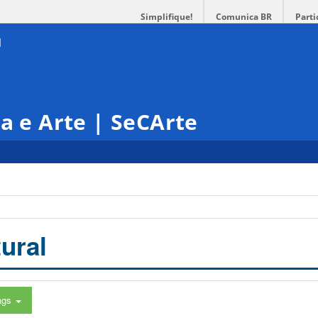
Simplifique!
Comunica BR
Parti
ra e Arte | SeCArte
ural
ags