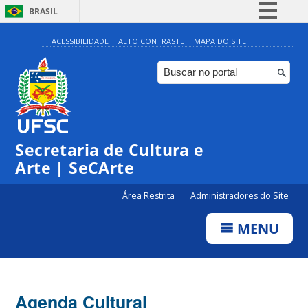
BRASIL
Simplifique!
ACESSIBILIDADE
ALTO CONTRASTE
MAPA DO SITE
Comunica BR
Participe
Acesso à informação
0:00
Legislação
Secretaria de Cultura e
1:00
Canais
Arte | SeCArte
2:00
Área Restrita
Administradores do Site
MENU
3:00
4:00
Agenda Cultural