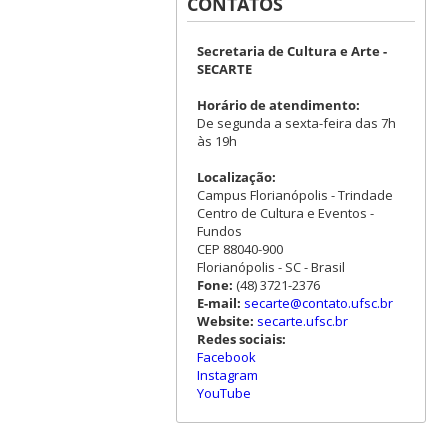
CONTATOS
Secretaria de Cultura e Arte -
SECARTE
Horário de atendimento:
De segunda a sexta-feira das 7h
às 19h
Localização:
Campus Florianópolis - Trindade
Centro de Cultura e Eventos -
Fundos
CEP 88040-900
Florianópolis - SC - Brasil
Fone:
(48) 3721-2376
E-mail:
secarte@contato.ufsc.br
Website:
secarte.ufsc.br
Redes sociais:
Facebook
Instagram
YouTube