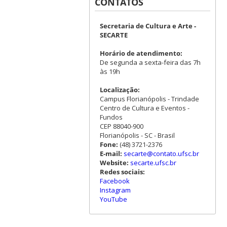
CONTATOS
Secretaria de Cultura e Arte -
SECARTE
Horário de atendimento:
De segunda a sexta-feira das 7h
às 19h
Localização:
Campus Florianópolis - Trindade
Centro de Cultura e Eventos -
Fundos
CEP 88040-900
Florianópolis - SC - Brasil
Fone:
(48) 3721-2376
E-mail:
secarte@contato.ufsc.br
Website:
secarte.ufsc.br
Redes sociais:
Facebook
Instagram
YouTube