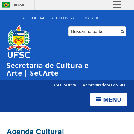
BRASIL
Simplifique!
ACESSIBILIDADE
ALTO CONTRASTE
MAPA DO SITE
Comunica BR
Participe
Acesso à informação
0:00
Legislação
Secretaria de Cultura e
1:00
Canais
Arte | SeCArte
2:00
Área Restrita
Administradores do Site
MENU
3:00
4:00
Agenda Cultural