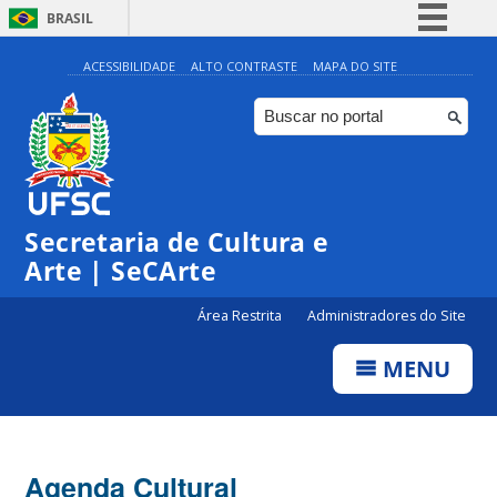
BRASIL
Simplifique!
ACESSIBILIDADE
ALTO CONTRASTE
MAPA DO SITE
Comunica BR
Participe
Acesso à informação
0:00
Legislação
Secretaria de Cultura e
1:00
Canais
Arte | SeCArte
2:00
Área Restrita
Administradores do Site
MENU
3:00
4:00
Agenda Cultural