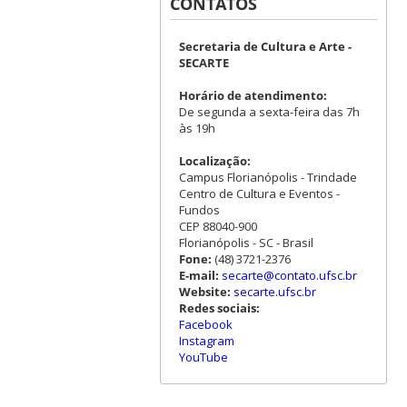
CONTATOS
Secretaria de Cultura e Arte -
SECARTE
Horário de atendimento:
De segunda a sexta-feira das 7h
às 19h
Localização:
Campus Florianópolis - Trindade
Centro de Cultura e Eventos -
Fundos
CEP 88040-900
Florianópolis - SC - Brasil
Fone:
(48) 3721-2376
E-mail:
secarte@contato.ufsc.br
Website:
secarte.ufsc.br
Redes sociais:
Facebook
Instagram
YouTube