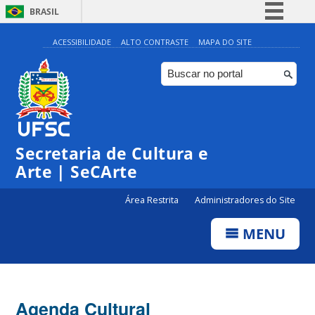
BRASIL
Simplifique!
ACESSIBILIDADE
ALTO CONTRASTE
MAPA DO SITE
Comunica BR
Participe
Acesso à informação
Legislação
Secretaria de Cultura e
Canais
Arte | SeCArte
Área Restrita
Administradores do Site
MENU
Agenda Cultural