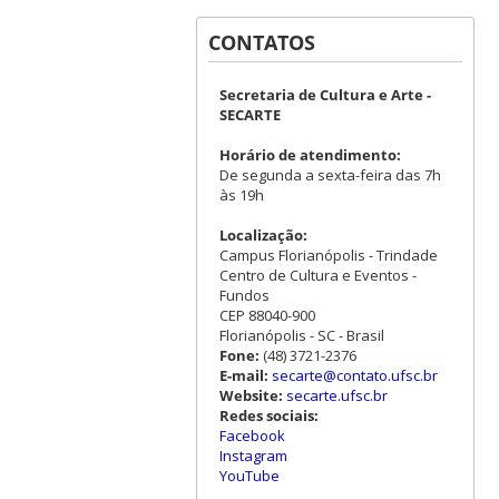
CONTATOS
Secretaria de Cultura e Arte -
SECARTE
Horário de atendimento:
De segunda a sexta-feira das 7h
às 19h
Localização:
Campus Florianópolis - Trindade
Centro de Cultura e Eventos -
Fundos
CEP 88040-900
Florianópolis - SC - Brasil
Fone:
(48) 3721-2376
E-mail:
secarte@contato.ufsc.br
Website:
secarte.ufsc.br
Redes sociais:
Facebook
Instagram
YouTube