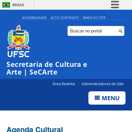
BRASIL
Simplifique!
ACESSIBILIDADE
ALTO CONTRASTE
MAPA DO SITE
Comunica BR
Participe
Acesso à informação
Legislação
Secretaria de Cultura e
Canais
Arte | SeCArte
Área Restrita
Administradores do Site
MENU
Agenda Cultural