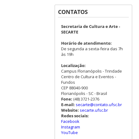
CONTATOS
Secretaria de Cultura e Arte -
SECARTE
Horário de atendimento:
De segunda a sexta-feira das 7h
às 19h
Localização:
Campus Florianópolis - Trindade
Centro de Cultura e Eventos -
Fundos
CEP 88040-900
Florianópolis - SC - Brasil
Fone:
(48) 3721-2376
E-mail:
secarte@contato.ufsc.br
Website:
secarte.ufsc.br
Redes sociais:
Facebook
Instagram
YouTube