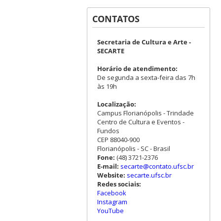
CONTATOS
Secretaria de Cultura e Arte -
SECARTE
Horário de atendimento:
De segunda a sexta-feira das 7h
às 19h
Localização:
Campus Florianópolis - Trindade
Centro de Cultura e Eventos -
Fundos
CEP 88040-900
Florianópolis - SC - Brasil
Fone:
(48) 3721-2376
E-mail:
secarte@contato.ufsc.br
Website:
secarte.ufsc.br
Redes sociais:
Facebook
Instagram
YouTube