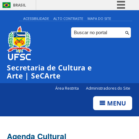
BRASIL
Simplifique!
ACESSIBILIDADE
ALTO CONTRASTE
MAPA DO SITE
Comunica BR
Participe
Acesso à informação
Legislação
Secretaria de Cultura e
Canais
Arte | SeCArte
Área Restrita
Administradores do Site
MENU
Agenda Cultural