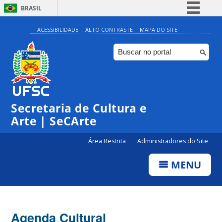
BRASIL
Simplifique!
ACESSIBILIDADE
ALTO CONTRASTE
MAPA DO SITE
Comunica BR
Participe
Acesso à informação
Legislação
Secretaria de Cultura e
Canais
Arte | SeCArte
Área Restrita
Administradores do Site
MENU
Agenda Cultural