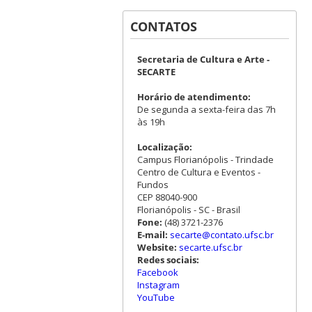
CONTATOS
Secretaria de Cultura e Arte -
SECARTE
Horário de atendimento:
De segunda a sexta-feira das 7h
às 19h
Localização:
Campus Florianópolis - Trindade
Centro de Cultura e Eventos -
Fundos
CEP 88040-900
Florianópolis - SC - Brasil
Fone:
(48) 3721-2376
E-mail:
secarte@contato.ufsc.br
Website:
secarte.ufsc.br
Redes sociais:
Facebook
Instagram
YouTube