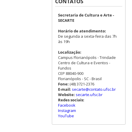
CONTATOS
Secretaria de Cultura e Arte -
SECARTE
Horário de atendimento:
De segunda a sexta-feira das 7h
às 19h
Localização:
Campus Florianópolis - Trindade
Centro de Cultura e Eventos -
Fundos
CEP 88040-900
Florianópolis - SC - Brasil
Fone:
(48) 3721-2376
E-mail:
secarte@contato.ufsc.br
Website:
secarte.ufsc.br
Redes sociais:
Facebook
Instagram
YouTube