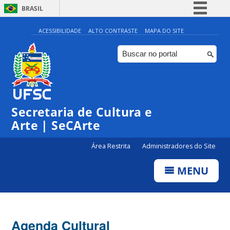
BRASIL
Simplifique!
ACESSIBILIDADE
ALTO CONTRASTE
MAPA DO SITE
Comunica BR
Participe
Acesso à informação
0:00
Legislação
Secretaria de Cultura e
1:00
Canais
Arte | SeCArte
2:00
Área Restrita
Administradores do Site
MENU
3:00
4:00
Agenda Cultural