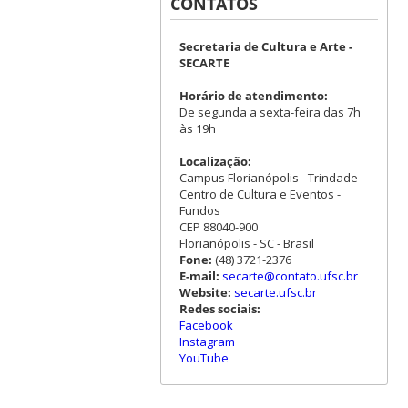
CONTATOS
Secretaria de Cultura e Arte -
SECARTE
Horário de atendimento:
De segunda a sexta-feira das 7h
às 19h
Localização:
Campus Florianópolis - Trindade
Centro de Cultura e Eventos -
Fundos
CEP 88040-900
Florianópolis - SC - Brasil
Fone:
(48) 3721-2376
E-mail:
secarte@contato.ufsc.br
Website:
secarte.ufsc.br
Redes sociais:
Facebook
Instagram
YouTube