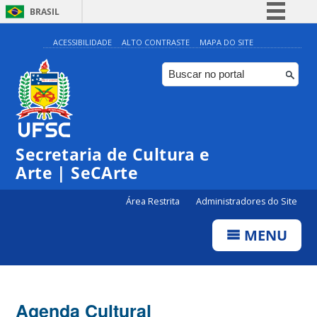
BRASIL
Simplifique!
ACESSIBILIDADE
ALTO CONTRASTE
MAPA DO SITE
Comunica BR
Participe
Acesso à informação
0:00
Legislação
Secretaria de Cultura e
1:00
Canais
Arte | SeCArte
2:00
Área Restrita
Administradores do Site
MENU
3:00
4:00
Agenda Cultural