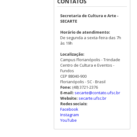
CONTATOS
Secretaria de Cultura e Arte -
SECARTE
Horário de atendimento:
De segunda a sexta-feira das 7h
às 19h
Localização:
Campus Florianópolis - Trindade
Centro de Cultura e Eventos -
Fundos
CEP 88040-900
Florianópolis - SC - Brasil
Fone:
(48) 3721-2376
E-mail:
secarte@contato.ufsc.br
Website:
secarte.ufsc.br
Redes sociais:
Facebook
Instagram
YouTube