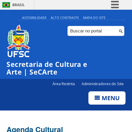
BRASIL
Simplifique!
ACESSIBILIDADE
ALTO CONTRASTE
MAPA DO SITE
Comunica BR
Participe
Acesso à informação
0:00
Legislação
Secretaria de Cultura e
1:00
Canais
Arte | SeCArte
2:00
Área Restrita
Administradores do Site
MENU
3:00
4:00
Agenda Cultural