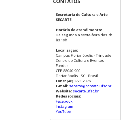
CONTATOS
Secretaria de Cultura e Arte -
SECARTE
Horário de atendimento:
De segunda a sexta-feira das 7h
às 19h
Localização:
Campus Florianópolis - Trindade
Centro de Cultura e Eventos -
Fundos
CEP 88040-900
Florianópolis - SC - Brasil
Fone:
(48) 3721-2376
E-mail:
secarte@contato.ufsc.br
Website:
secarte.ufsc.br
Redes sociais:
Facebook
Instagram
YouTube