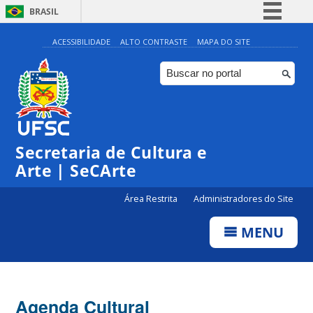
BRASIL
Simplifique!
ACESSIBILIDADE
ALTO CONTRASTE
MAPA DO SITE
Comunica BR
Participe
Acesso à informação
0:00
Legislação
Secretaria de Cultura e
1:00
Canais
Arte | SeCArte
2:00
Área Restrita
Administradores do Site
MENU
3:00
4:00
Agenda Cultural